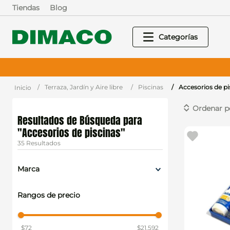
Tiendas
Blog
Terraza, Jardín y Aire libre
Piscinas
Accesorios de pi
Accesorios de piscinas
35
Marca
Vulcano
Rangos de precio
Dideval
VULCANO CHILE SPA.
$72
$21.592