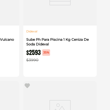
Dideval
 Vulcano
Sube Ph Para Piscina 1 Kg Ceniza De
Soda Dideval
$
2593
35%
$
3990