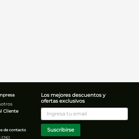
mpresa
Los mejores descuentos y
ofertas exclusivos
sotros
l Cliente
Suscribirse
 de contacto
7-1261