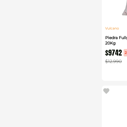
Vulcano
Piedra Ful
20Kg
$
9742
2
$
12
.
990