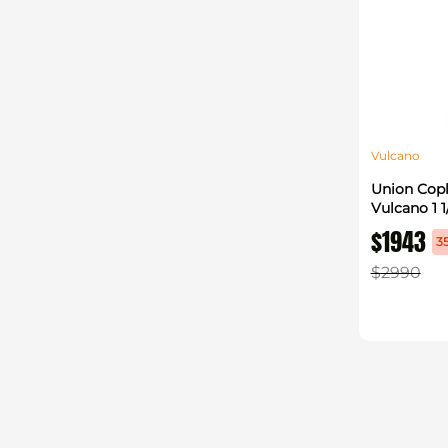
Vulcano
Union Copl
Vulcano 1 1/
$
1943
3
$
2990