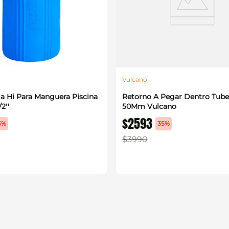
Vulcano
a Hi Para Manguera Piscina
Retorno A Pegar Dentro Tube
2''
50Mm Vulcano
$
2593
5%
35%
$
3990