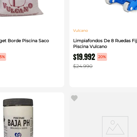
Vulcano
lget Borde Piscina Saco
Limpiafondos De 8 Ruedas Fij
Piscina Vulcano
$
19
.
992
5%
20%
$
24
.
990