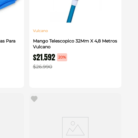
Vulcano
as Para
Mango Telescopico 32Mm X 4,8 Metros
Vulcano
$
21
.
592
20%
$
26
.
990