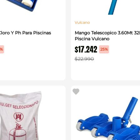
Vulcano
Cloro Y Ph Para Piscinas
Mango Telescopico 3.60Mt 3
Piscina Vulcano
$
17
.
242
5%
25%
$
22
.
990