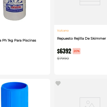
Vulcano
Repuesto Rejilla De Skimmer
a Ph 1kg Para Piscinas
$
6392
20%
$
7990