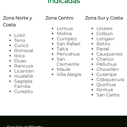
Indicadas
Zona Norte y
Zona Centro
Zona Sur y Costa
Costa
Lontue
Linares
Molina
Colbún
Lolol
Cumpeo
Longaví
Teno
San Rafael
Retiro
Curicó
Talca
Parral
Romeral
Pencahue
Cauquenes
Iloca
San
Chanco
Duao
Clemente
Pelluhue
Rancura
Maule
Chovellén
Licantén
Villa Alegre
Curanipe
Hualañé
Cobquecura
Sagrada
Quirihue
Familia
Ninhue
Curepto
San Carlos