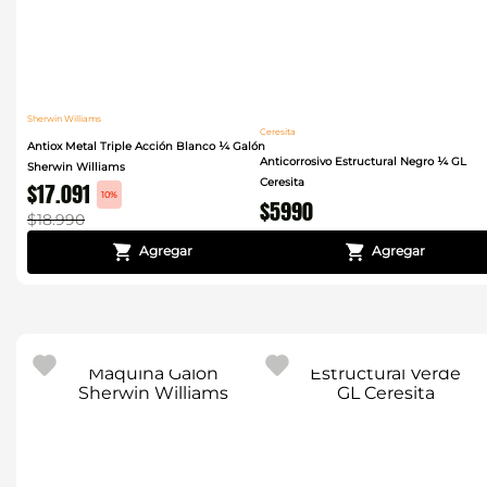
Sherwin Williams
Ceresita
Antiox Metal Triple Acción Blanco ¼ Galón
Anticorrosivo Estructural Negro ¼ GL
Sherwin Williams
Ceresita
$
17
.
091
10%
$
5990
$
18
.
990