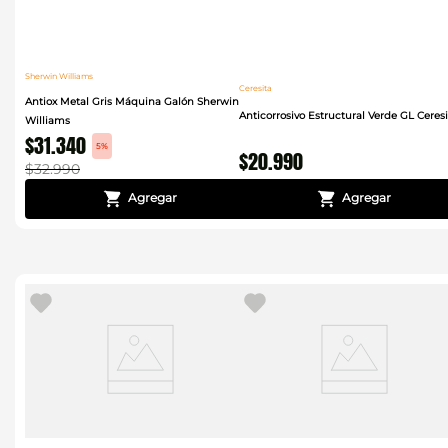
Sherwin Williams
Ceresita
Antiox Metal Gris Máquina Galón Sherwin
Anticorrosivo Estructural Verde GL Ceresi
Williams
$
31
.
340
5%
$
20
.
990
$
32
.
990