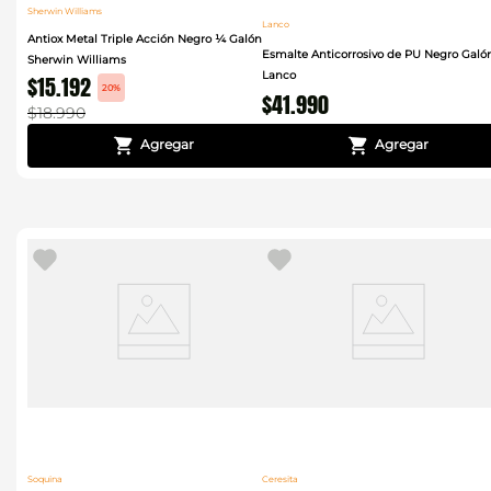
Sherwin Williams
Lanco
Antiox Metal Triple Acción Negro ¼ Galón
Esmalte Anticorrosivo de PU Negro Galó
Sherwin Williams
Lanco
$
15
.
192
20%
$
41
.
990
$
18
.
990
Soquina
Ceresita