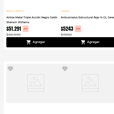
Sherwin Williams
Ceresita
Antiox Metal Triple Acción Negro Galón
Anticorrosivo Estructural Rojo ¼ GL Cere
Sherwin Williams
$
51
.
291
$
5243
10%
30%
$
56
.
990
$
7490