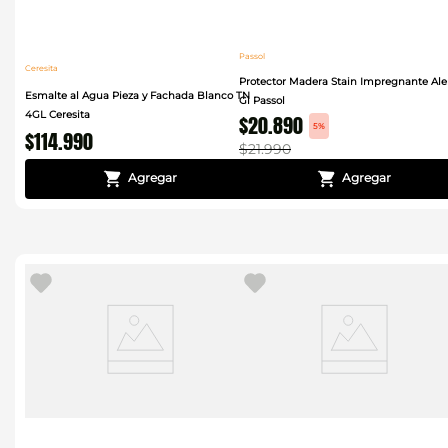
Passol
Ceresita
Protector Madera Stain Impregnante Ale
Esmalte al Agua Pieza y Fachada Blanco TN
Gl Passol
4GL Ceresita
$
20
.
890
5%
$
114
.
990
$
21
.
990