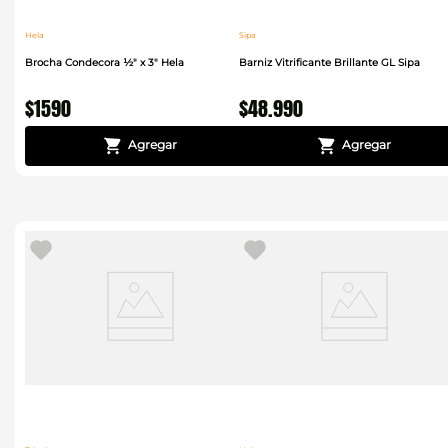
Hela
Sipa
Brocha Condecora ½" x 3" Hela
Barniz Vitrificante Brillante GL Sipa
$
1590
$
48
.
990