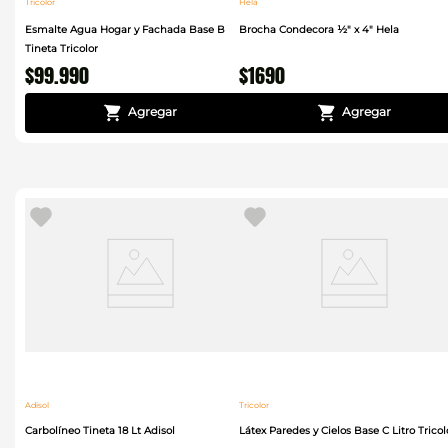
Tricolor
Hela
Esmalte Agua Hogar y Fachada Base B
Brocha Condecora ½" x 4" Hela
Tineta Tricolor
$
99
.
990
$
1690
Adisol
Tricolor
Carbolíneo Tineta 18 Lt Adisol
Látex Paredes y Cielos Base C Litro Tricol