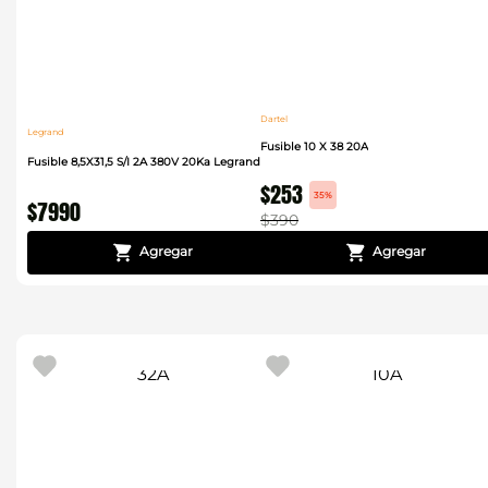
Dartel
Legrand
Fusible 10 X 38 20A
Fusible 8,5X31,5 S/I 2A 380V 20Ka Legrand
$
253
35%
$
7990
$
390