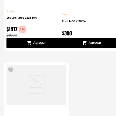
Kersting
Dartel
Seguro Aereo Loza 30A
Fusible 10 X 38 2A
$
1417
25%
$
390
$
1890