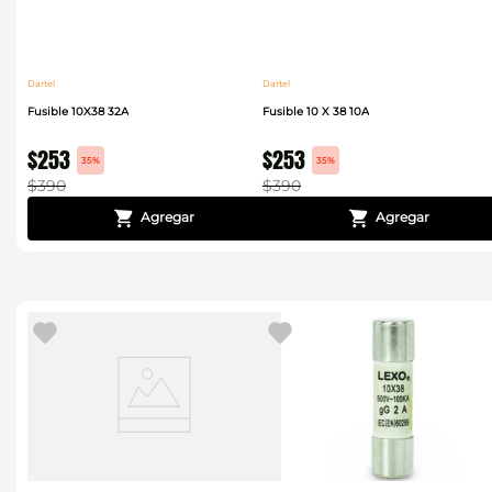
Dartel
Dartel
Fusible 10X38 32A
Fusible 10 X 38 10A
$
253
$
253
35%
35%
$
390
$
390