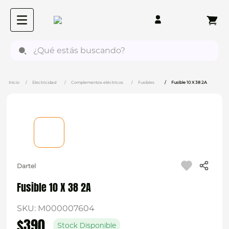
¿Qué estás buscando?
Electricidad
Complementos eléctricos
Fusibles
Fusible 10 X 38 2A
Dartel
Fusible 10 X 38 2A
SKU
:
M000007604
$
390
Stock Disponible