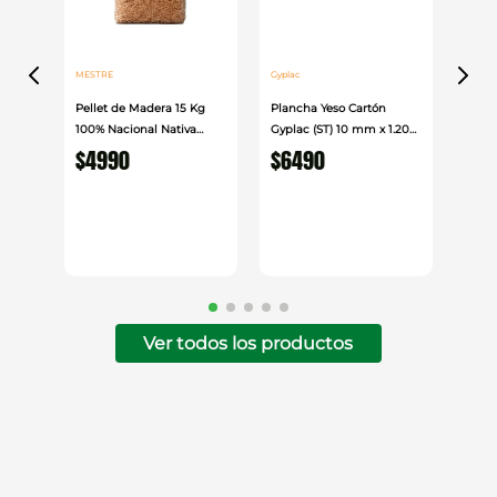
MESTRE
Gyplac
Pellet de Madera 15 Kg
Plancha Yeso Cartón
100% Nacional Nativa
Gyplac (ST) 10 mm x 1.20
Mestre
cm x 2.40cm
$
4990
$
6490
Ver todos los productos