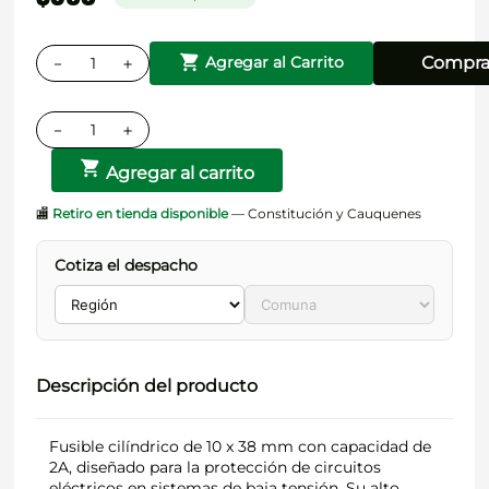
－
＋
Compra
Agregar al Carrito
－
＋
Agregar al carrito
🏬
Retiro en tienda disponible
— Constitución y Cauquenes
Cotiza el despacho
Descripción del producto
Fusible cilíndrico de 10 x 38 mm con capacidad de
2A, diseñado para la protección de circuitos
eléctricos en sistemas de baja tensión. Su alto