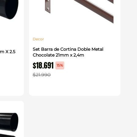
Decor
Set Barra de Cortina Doble Metal
m X 2.5
Chocolate 21mm x 2,4m
$
18
.
691
15%
$
21
.
990