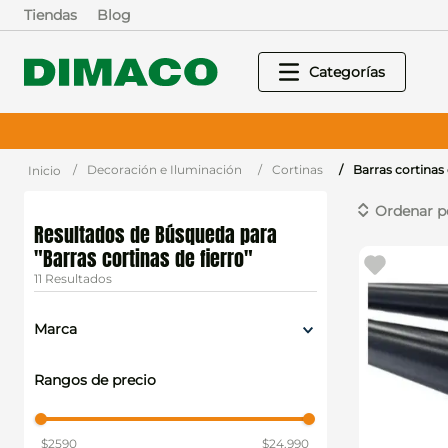
Tiendas
Blog
Decoración e Iluminación
Cortinas
Barras cortinas 
Barras cortinas de fierro
11
Marca
Lino
Rangos de precio
Decor
$2590
$24.990