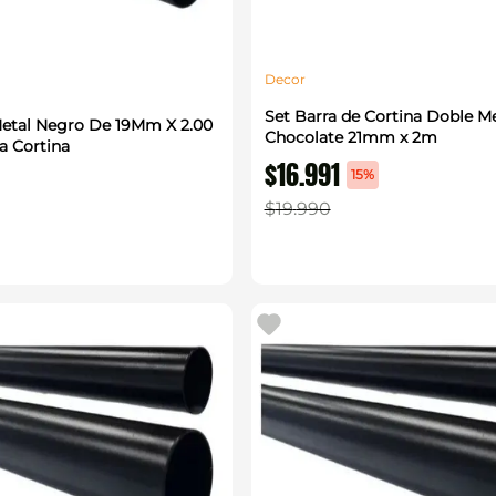
Decor
Set Barra de Cortina Doble Me
etal Negro De 19Mm X 2.00
Chocolate 21mm x 2m
a Cortina
$
16
.
991
15%
$
19
.
990