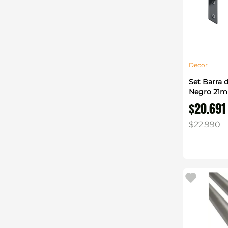
Decor
Set Barra 
Negro 21m
$
20
.
691
$
22
.
990