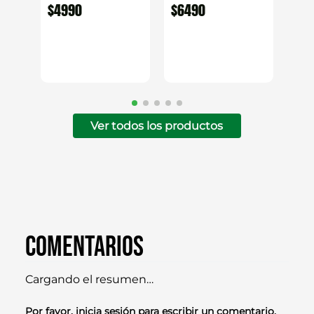
Mestre
cm x 2.40cm
$
4990
$
6490
Ver todos los productos
Comentarios
Cargando el resumen…
Por favor, inicia sesión para escribir un comentario.