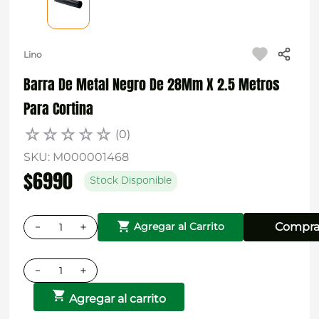
Lino
Barra De Metal Negro De 28Mm X 2.5 Metros
Para Cortina
☆
☆
☆
☆
☆
(
0
)
SKU
:
M000001468
$
6990
Stock Disponible
－
＋
Compra
Agregar al Carrito
－
＋
Agregar al carrito