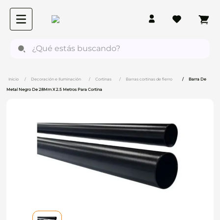
¿Qué estás buscando?
Decoración e Iluminación
Cortinas
Barras cortinas de fierro
Barra De
Metal Negro De 28Mm X 2.5 Metros Para Cortina