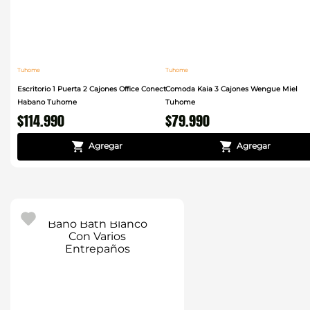
Tuhome
Tuhome
Escritorio 1 Puerta 2 Cajones Office Conect
Comoda Kaia 3 Cajones Wengue Miel
Habano Tuhome
Tuhome
$
114
.
990
$
79
.
990