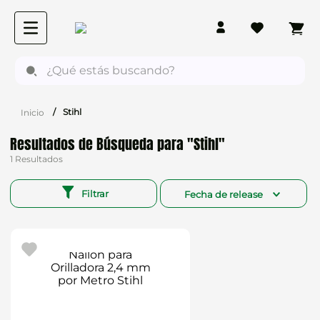
¿Qué estás buscando?
Stihl
Stihl
1
Filtrar
Fecha de release