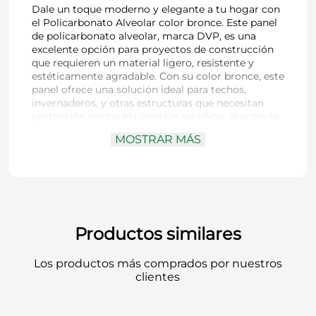
Dale un toque moderno y elegante a tu hogar con
el Policarbonato Alveolar color bronce. Este panel
de policarbonato alveolar, marca DVP, es una
excelente opción para proyectos de construcción
que requieren un material ligero, resistente y
estéticamente agradable. Con su color bronce, este
panel ofrece una solución ideal para techos,
invernaderos, y otras estructuras que necesitan
protección contra el clima sin sacrificar la entrada
de luz natural. El policarbonato es conocido por su
MOSTRAR MÁS
durabilidad y resistencia a impactos, lo que
asegura una larga vida útil y un rendimiento
óptimo.
Productos similares
Los productos más comprados por nuestros
clientes