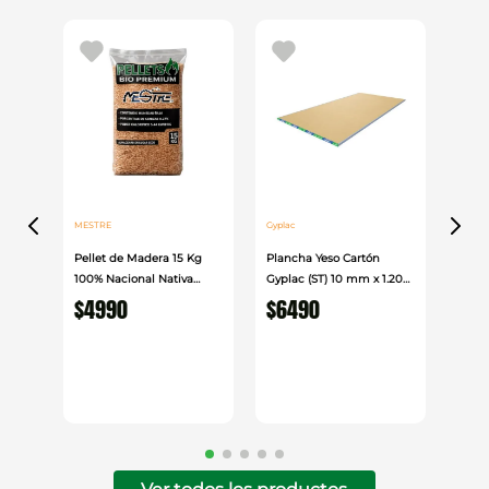
MESTRE
Gyplac
Pellet de Madera 15 Kg
Plancha Yeso Cartón
100% Nacional Nativa
Gyplac (ST) 10 mm x 1.20
Mestre
cm x 2.40cm
$
4990
$
6490