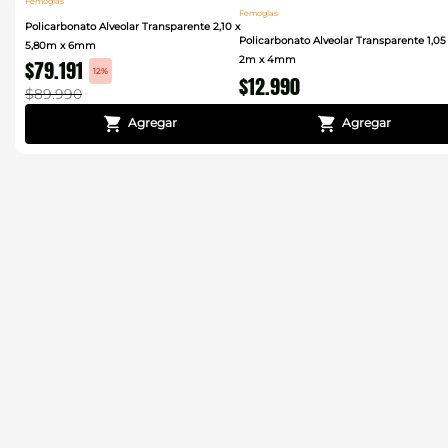
Femoglas
Femoglas
Policarbonato Alveolar Transparente 2,10 x
Policarbonato Alveolar Transparente 1,05
5,80m x 6mm
2m x 4mm
$
79
.
191
12%
$
12
.
990
$
89
.
990