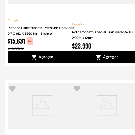
Femoglas
Femoglas
Plancha Policarbonato Premium Ondulado
Policarbonato Alveolar Transparente 1,05
0,7 X 812 X 3660 Mm Bronce
2,90m x 6mm
$
15
.
631
8%
$
23
.
990
$
16
.
990