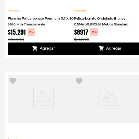
Femoglas
Femoglas
Plancha Policarbonato Premium 0,7 X 900 X
Policarbonato Ondulado Bronce
3660 Mm Transparente
0.5Mmx0.81X3.66 Metros Standard
$
15
.
291
$
8917
10%
25%
$
16
.
990
$
11
.
890