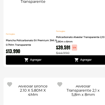
Femoglas
Femoglas
Policarbonato Alveolar Transparente 2,10
Plancha Policarbonato 5V Premium 3Mt X
2,90m x 6mm
0.7Mm Transparente
$
39
.
591
12%
$
13
.
990
$
44
.
990