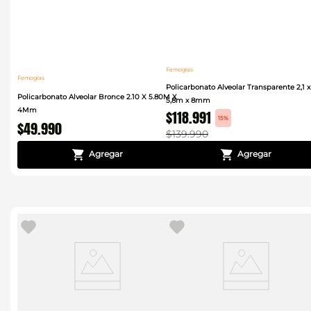
Femoglas
Femoglas
Policarbonato Alveolar Transparente 2,1 x
Policarbonato Alveolar Bronce 2.10 X 5.80M X
5,8m x 8mm
4Mm
$
118
.
991
15%
$
49
.
990
$
139
.
990