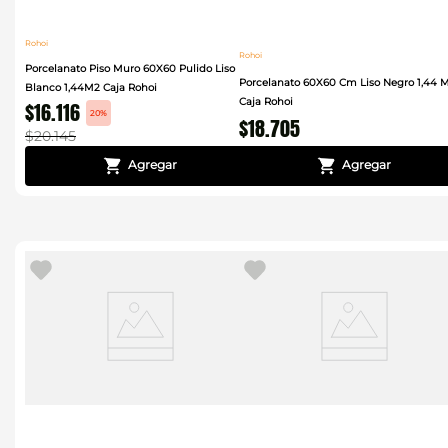
Rohoi
Rohoi
Porcelanato Piso Muro 60X60 Pulido Liso
Porcelanato 60X60 Cm Liso Negro 1,44 
Blanco 1,44M2 Caja Rohoi
Caja Rohoi
$
16
.
116
20%
$
18
.
705
$
20
.
145