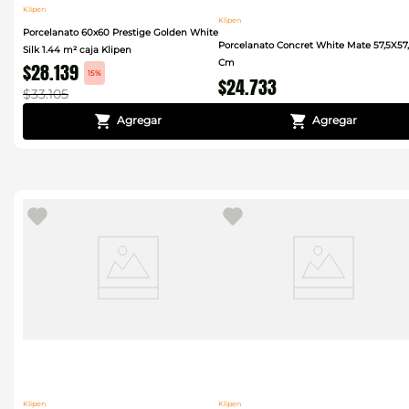
Klipen
Klipen
Porcelanato 60x60 Prestige Golden White
Porcelanato Concret White Mate 57,5X57
Silk 1.44 m² caja Klipen
Cm
$
28
.
139
15%
$
24
.
733
$
33
.
105
Klipen
Klipen