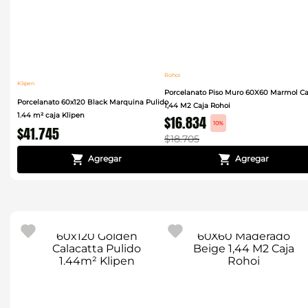
Rohoi
Klipen
Porcelanato Piso Muro 60X60 Marmol Ca
Porcelanato 60x120 Black Marquina Pulido
1,44 M2 Caja Rohoi
1.44 m² caja Klipen
$
16
.
834
10%
$
41
.
745
$
18
.
705