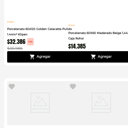
Klipen
Rohoi
Porcelanato 60x120 Golden Calacatta Pulido
Porcelanato 60X60 Maderado Beige 1,4
1.44m² Klipen
Caja Rohoi
$
32
.
386
10%
$
14
.
385
$
35
.
985