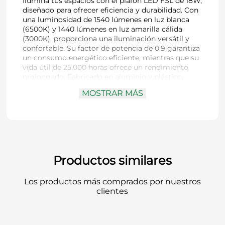
Ilumina tus espacios con el plafón LED FSL de 18W,
diseñado para ofrecer eficiencia y durabilidad. Con
una luminosidad de 1540 lúmenes en luz blanca
(6500K) y 1440 lúmenes en luz amarilla cálida
(3000K), proporciona una iluminación versátil y
confortable. Su factor de potencia de 0.9 garantiza
un consumo energético eficiente, mientras que su
vida útil de 25,000 horas ofrece un rendimiento
prolongado. Fabricado en aluminio y plástico,
cuenta con protección IP20 y un alto índice de
MOSTRAR MÁS
reproducción cromática (CRI >80) para una
iluminación de calidad. Su diseño compacto, con
un diámetro de 21 cm y altura de 2.8 cm, lo hace
ideal para distintos espacios interiores.
Productos similares
Los productos más comprados por nuestros
clientes