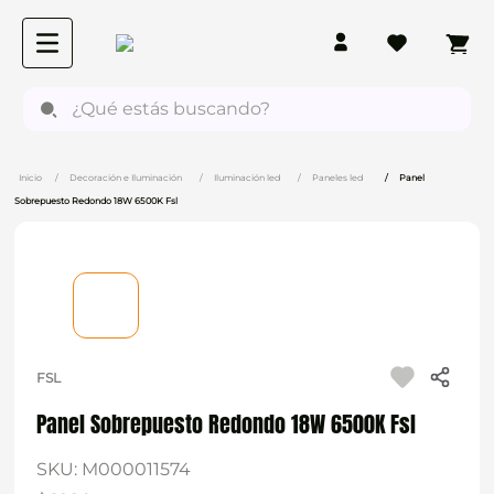
¿Qué estás buscando?
Decoración e Iluminación
Iluminación led
Paneles led
Panel
Sobrepuesto Redondo 18W 6500K Fsl
FSL
Panel Sobrepuesto Redondo 18W 6500K Fsl
SKU
:
M000011574