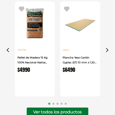
MESTRE
Gyplac
Pellet de Madera 15 Kg
Plancha Yeso Cartón
100% Nacional Nativa
Gyplac (ST) 10 mm x 1.20
Mestre
cm x 2.40cm
$
4990
$
6490
Ver todos los productos