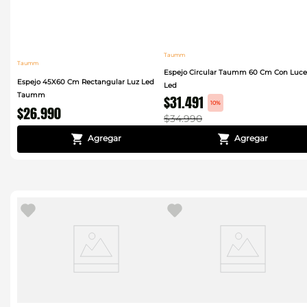
Taumm
Taumm
Espejo Circular Taumm 60 Cm Con Luce
Espejo 45X60 Cm Rectangular Luz Led
Led
Taumm
$
31
.
491
10%
$
26
.
990
$
34
.
990