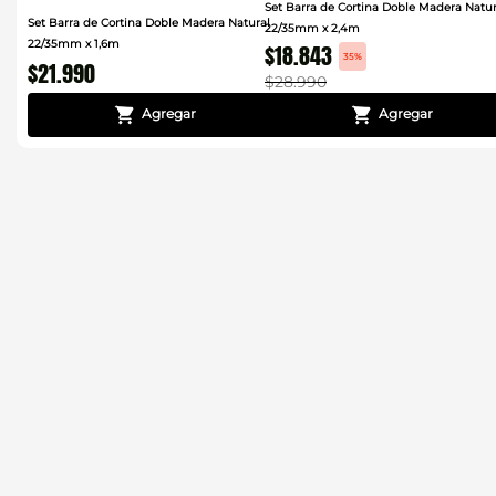
Set Barra de Cortina Doble Madera Natur
Set Barra de Cortina Doble Madera Natural
22/35mm x 2,4m
22/35mm x 1,6m
$
18
.
843
35%
$
21
.
990
$
28
.
990