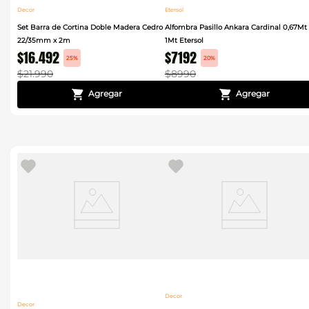
Decor
Etersol
Set Barra de Cortina Doble Madera Cedro
Alfombra Pasillo Ankara Cardinal 0,67Mt
22/35mm x 2m
1Mt Etersol
$
16
.
492
$
7192
25%
20%
$
21
.
990
$
8990
Decor
Decor