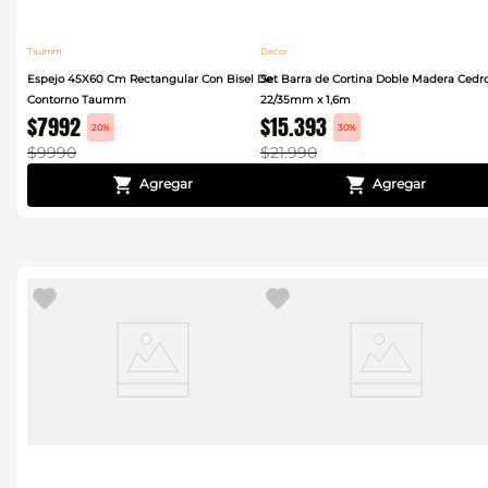
Taumm
Decor
Espejo 45X60 Cm Rectangular Con Bisel De
Set Barra de Cortina Doble Madera Cedr
Contorno Taumm
22/35mm x 1,6m
$
7992
$
15
.
393
20%
30%
$
9990
$
21
.
990