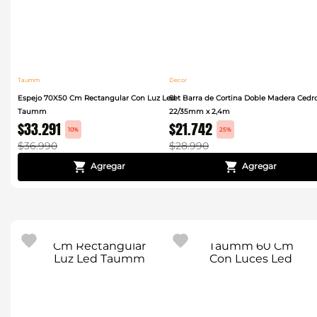
Taumm
Decor
Espejo 70X50 Cm Rectangular Con Luz Led
Set Barra de Cortina Doble Madera Cedr
Taumm
22/35mm x 2,4m
$
33
.
291
$
21
.
742
10%
25%
$
36
.
990
$
28
.
990