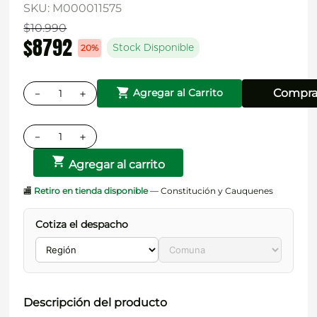
SKU
:
M000011575
$
10
.
990
$
8792
20%
Stock Disponible
－
＋
Compra
Agregar al Carrito
－
＋
Agregar al carrito
🏬
Retiro en tienda disponible
— Constitución y Cauquenes
Cotiza el despacho
Descripción del producto