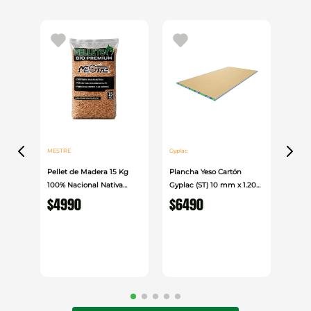
MESTRE
Gyplac
Pellet de Madera 15 Kg
Plancha Yeso Cartón
100% Nacional Nativa
Gyplac (ST) 10 mm x 1.20
Mestre
cm x 2.40cm
$
4990
$
6490