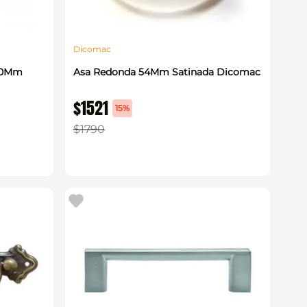
Dicomac
 10Mm
Asa Redonda 54Mm Satinada Dicomac
$
1521
15%
$
1790