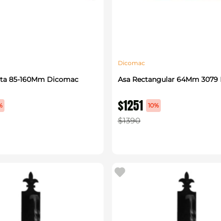
Dicomac
inta 85-160Mm Dicomac
Asa Rectangular 64Mm 3079
$
1251
%
10%
$
1390