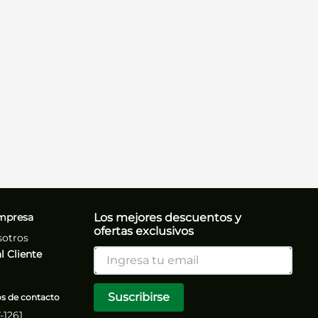
mpresa
Los mejores descuentos y
ofertas exclusivos
sotros
l Cliente
Suscribirse
 de contacto
7-1261