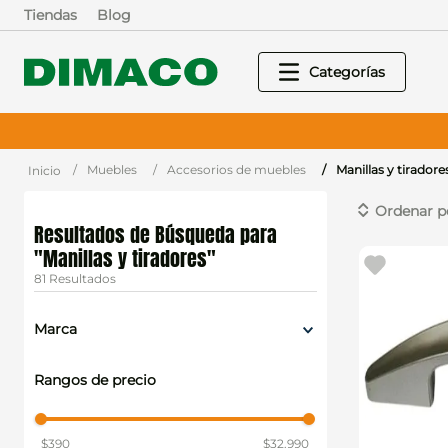
Tiendas
Blog
Muebles
Accesorios de muebles
Manillas y tiradore
Manillas y tiradores
81
Marca
Dicomac
Rangos de precio
Comercial Rey
Poli
Masisa
Bosch
$390
$32.990