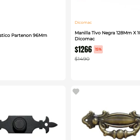
Dicomac
Manilla Tivo Negra 128Mm X
astico Partenon 96Mm
Dicomac
$
1266
15%
$
1490