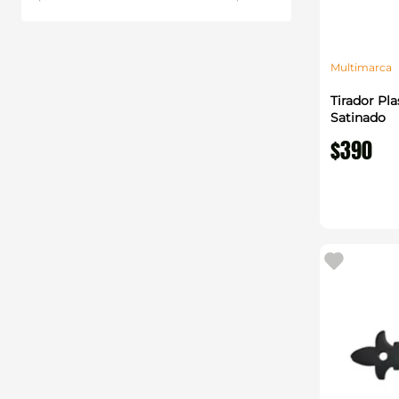
Ducasse
Multimarca
Multimarca
Tirador Pl
Satinado
$
390