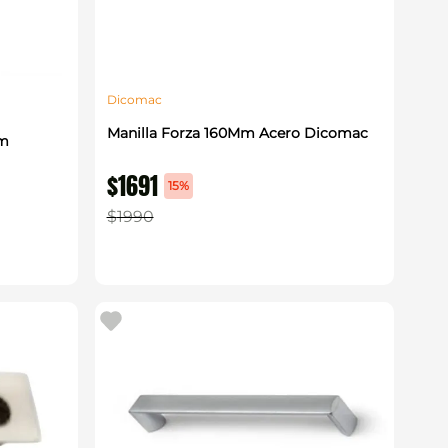
Dicomac
Manilla Forza 160Mm Acero Dicomac
Mm
$
1691
15%
$
1990