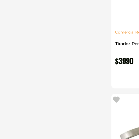
Comercial R
Tirador Peri
$
3990