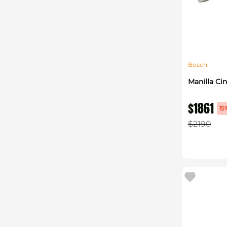
Bosch
Manilla C
$
1861
15
$
2190