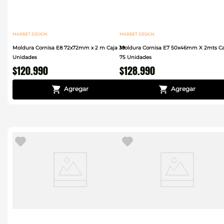
MARBET DESIGN
MARBET DESIGN
Moldura Cornisa E8 72x72mm x 2 m Caja 39
Moldura Cornisa E7 50x46mm X 2mts Ca
Unidades
75 Unidades
$
120
.
990
$
128
.
990