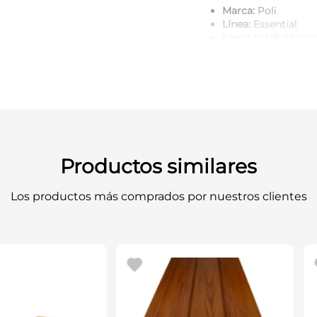
Marca:
Poli
Línea:
Essential
Largo total:
96 m
Terminación:
Croma
Aplicación:
Mueble
Código proveedor:
Adecuada para muebles 
manilla más compacta, m
Essential.
Productos similares
Los productos más comprados por nuestros clientes