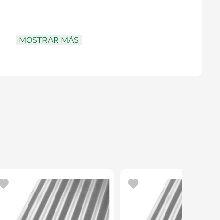
m
do pulido
MOSTRAR MÁS
s
135973
de menor tamaño o diseños que requieren una
anteniendo coherencia estética con la línea