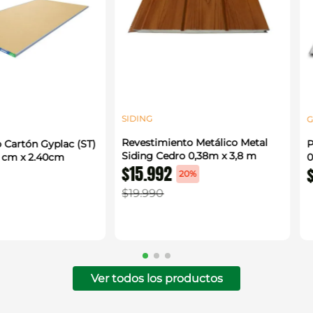
SIDING
G
Revestimiento Metálico Metal
 Cartón Gyplac (ST)
P
Siding Cedro 0,38m x 3,8 m
0 cm x 2.40cm
0
$
15
.
992
20%
$
19
.
990
Ver todos los productos