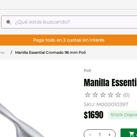
¿Qué estás buscando?
Paga todo en 3 cuotas sin interés
res
Manilla Essential Cromado 96 mm Poli
Poli
Manilla Essent
☆
☆
☆
☆
☆
(
0
)
SKU
:
M000010397
$
1690
Stock Dispo
－
＋