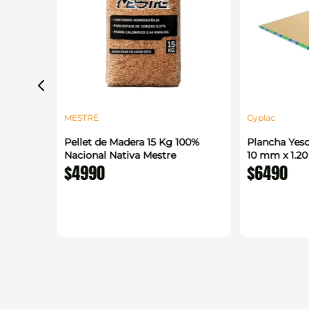
MESTRE
Gyplac
 1.22 x
Pellet de Madera 15 Kg 100%
Plancha Yeso
enerico
Nacional Nativa Mestre
10 mm x 1.2
$
4990
$
6490