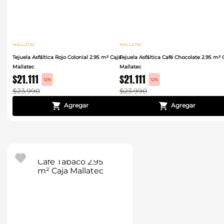
MALLATEC
MALLATEC
Tejuela Asfáltica Rojo Colonial 2.95 m² Caja
Tejuela Asfáltica Café Chocolate 2.95 m² 
Mallatec
Mallatec
$
21
.
111
$
21
.
111
12%
12%
$
23
.
990
$
23
.
990