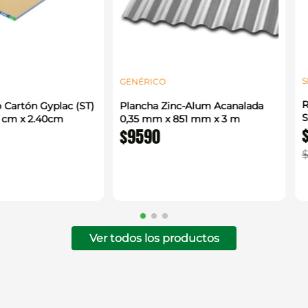
S
GENÉRICO
R
 Cartón Gyplac (ST)
Plancha Zinc-Alum Acanalada
S
0 cm x 2.40cm
0,35 mm x 851 mm x 3 m
$
9590
Ver todos los productos