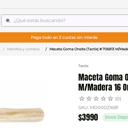
¿Qué estás buscando?
Paga todo en 3 cuotas sin interés
Martillos y combos
Maceta Goma Onsite (Tactix) # 706813 M/Made
Tactix
Maceta Goma On
M/Madera 16 O
☆
☆
☆
☆
☆
(
0
)
SKU
:
M000021681
$
3990
Stock Dispo