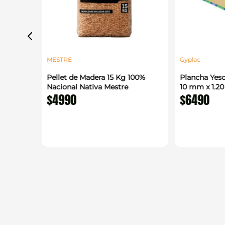
MESTRE
Gyplac
alada
Pellet de Madera 15 Kg 100%
Plancha Yeso
 m
Nacional Nativa Mestre
10 mm x 1.2
$
4990
$
6490