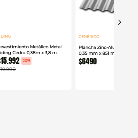
IDING
GENÉRICO
evestimiento Metálico Metal
Plancha Zinc-Alum Acanal
iding Cedro 0,38m x 3,8 m
0,35 mm x 851 mm x 2 m
$
15
.
992
$
6490
20%
$
19
.
990