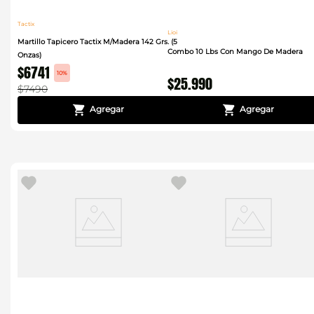
Tactix
Lioi
Martillo Tapicero Tactix M/Madera 142 Grs. (5
Combo 10 Lbs Con Mango De Madera
Onzas)
$
6741
10%
$
25
.
990
$
7490