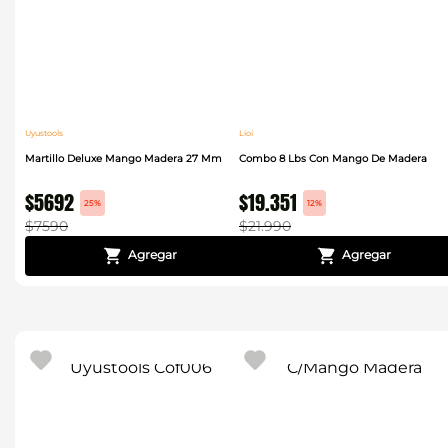
Uyustools
Lioi
Martillo Deluxe Mango Madera 27 Mm
Combo 8 Lbs Con Mango De Madera
$
5692
$
19
.
351
25%
12%
$
7590
$
21
.
990