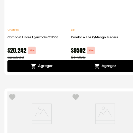
Uyustools
Lioi
Combo 6 Libras Uyustools Cof006
Combo 4 Lbs C/Mango Madera
$
20
.
242
$
9592
25%
20%
$
26
.
990
$
11
.
990