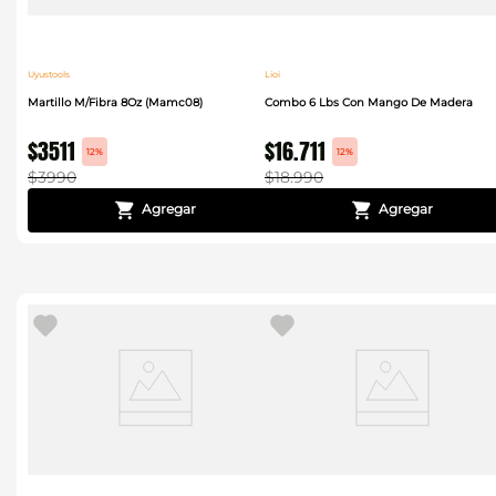
Uyustools
Lioi
Martillo M/Fibra 8Oz (Mamc08)
Combo 6 Lbs Con Mango De Madera
$
3511
$
16
.
711
12%
12%
$
3990
$
18
.
990