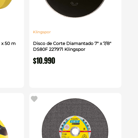
Klingspor
 x 50 m
Disco de Corte Diamantado 7" x 7/8"
DS80F 227971 Klingspor
$
10
.
990