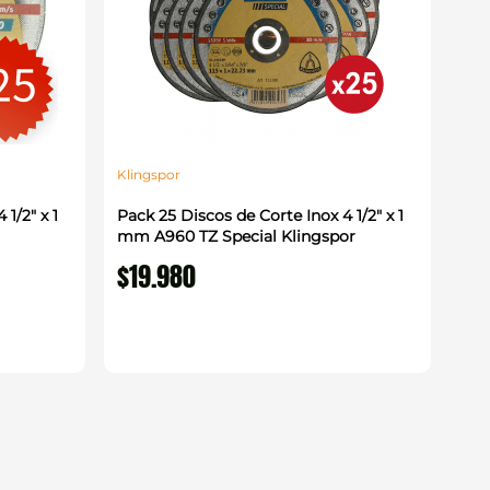
Klingspor
1/2" x 1
Pack 25 Discos de Corte Inox 4 1/2" x 1
mm A960 TZ Special Klingspor
$
19
.
980