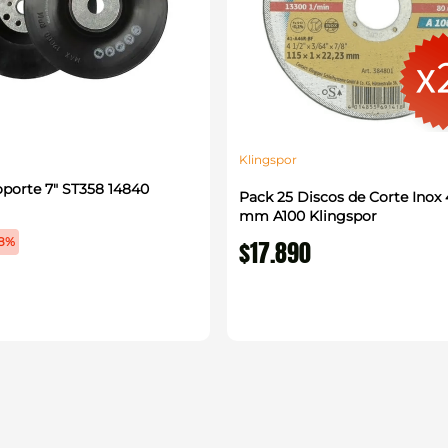
Klingspor
oporte 7" ST358 14840
Pack 25 Discos de Corte Inox 4 
mm A100 Klingspor
8%
$
17
.
890