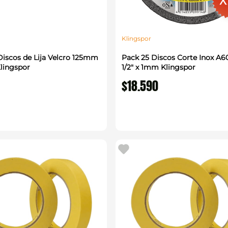
Klingspor
Discos de Lija Velcro 125mm
Pack 25 Discos Corte Inox A60
lingspor
1/2" x 1mm Klingspor
$
18
.
590