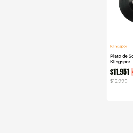
Klingspor
Plato de S
Klingspor
$
11
.
951
$
12
.
990