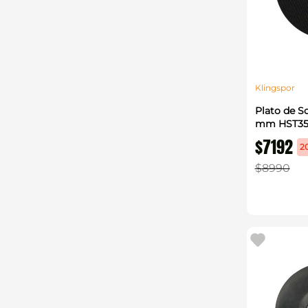
Klingspor
Plato de S
mm HST359
$
7192
2
$
8990