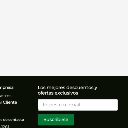
mpresa
Los mejores descuentos y
ofertas exclusivos
sotros
l Cliente
Suscribirse
 de contacto
7-1261