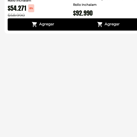
Rollo Inchalam
Rollo Inchalam
$
54
.
271
8%
$
92
.
990
$
58
.
990