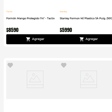
Tactix
Stanley
Formón Mango Protegido 1¼" - Tactix
Stanley Formon M/ Plastico 1/4 Pulg. (161
$
8590
$
5990