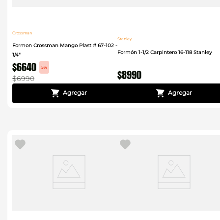
Crossman
Stanley
Formon Crossman Mango Plast # 67-102 -
Formón 1-1/2 Carpintero 16-118 Stanley
1/4"
$
6640
5%
$
8990
$
6990