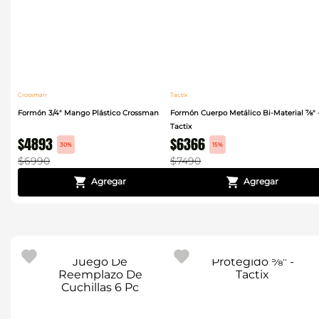
Crossman
Tactix
Formón 3/4" Mango Plástico Crossman
Formón Cuerpo Metálico Bi-Material ⅞" 
Tactix
$
4893
$
6366
30%
15%
$
6990
$
7490