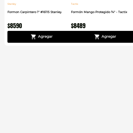
Stanley
Tactix
Formon Carpintero 1" #16115 Stanley
Formón Mango Protegido ¾" - Tactix
$
8590
$
8489