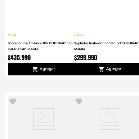
Makita
Makita
Soplador Inalámbrico 18V DUB184RT con
Soplador Inalámbrico 18V LXT DUB184RT
Batería 5Ah Makita
Makita
$
435
.
990
$
299
.
990