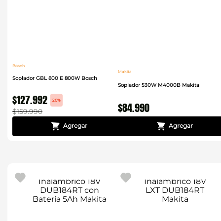
Bosch
Makita
Soplador GBL 800 E 800W Bosch
Soplador 530W M4000B Makita
$
127
.
992
20%
$
84
.
990
$
159
.
990