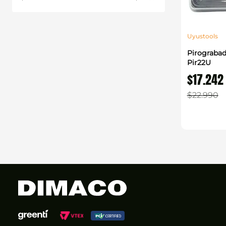
Uyustools
Pirograba
Pir22U
$
17
.
242
$
22
.
990