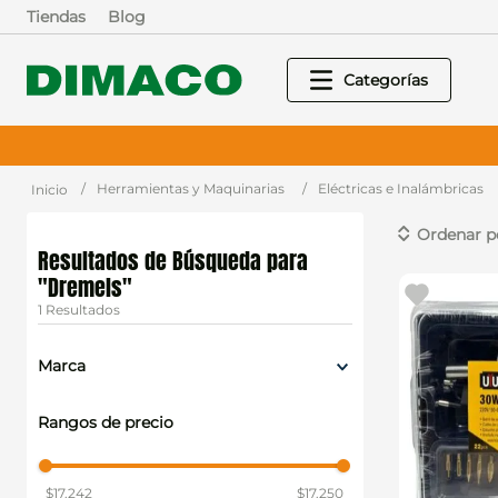
Tiendas
Blog
Herramientas y Maquinarias
Eléctricas e Inalámbricas
Dremels
1
Marca
Uyustools
Rangos de precio
$17.242
$17.250