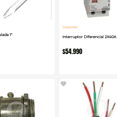
Gobantes
lada 1″
Interruptor Diferencial 2X40A
$
54
.
990