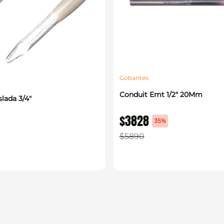
Gobantes
Conduit Emt 1/2" 20Mm
lada 3/4″
$
3828
35%
$
5890