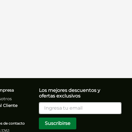
mpresa
Los mejores descuentos y
ofertas exclusivos
sotros
l Cliente
Suscribirse
 de contacto
7-1261