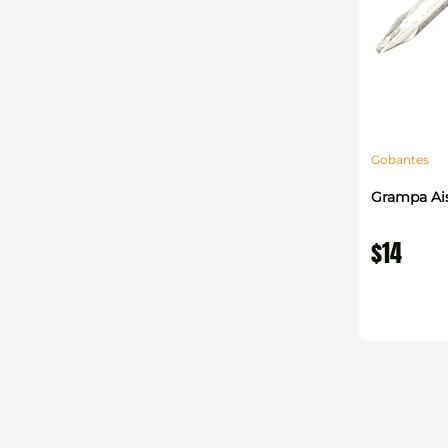
Gobantes
Grampa Ais
$
14