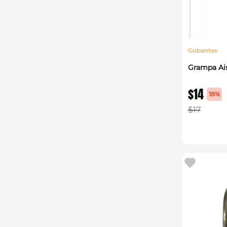
Gobantes
Grampa Ais
$
14
18%
$
17