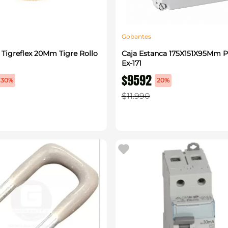
Gobantes
Tigreflex 20Mm Tigre Rollo
Caja Estanca 175X151X95Mm 
Ex-171
$
9592
30%
20%
$
11
.
990