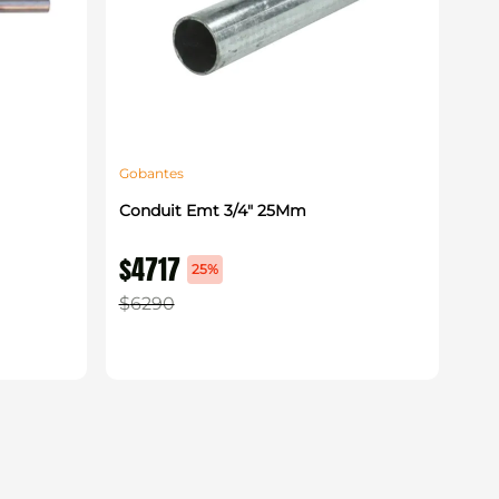
Gobantes
Conduit Emt 3/4" 25Mm
$
4717
25%
$
6290