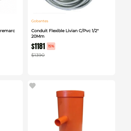
Gobantes
Premarc
Conduit Flexible Livian C/Pvc 1/2"
20Mm
$
1181
15%
$
1390