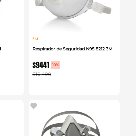
3M
M
Respirador de Seguridad N95 8212 3M
$
9441
10%
$
10
.
490