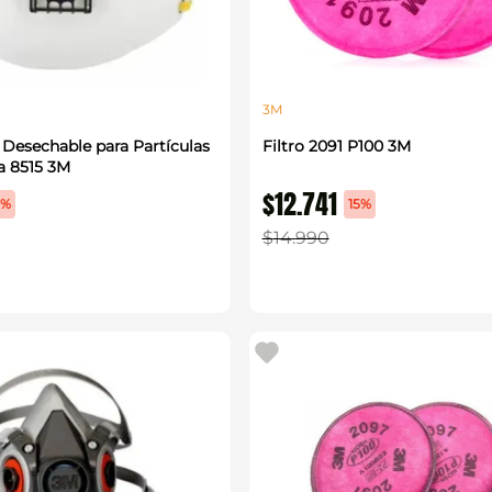
3M
 Desechable para Partículas
Filtro 2091 P100 3M
a 8515 3M
$
12
.
741
0%
15%
$
14
.
990