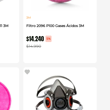
3M
11 3M
Filtro 2096 P100 Gases Ácidos 3M
$
14
.
240
5%
$
14
.
990