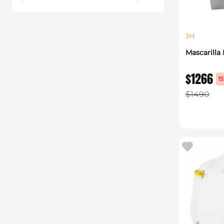
3M
Mascarilla
$
1266
1
$
1490