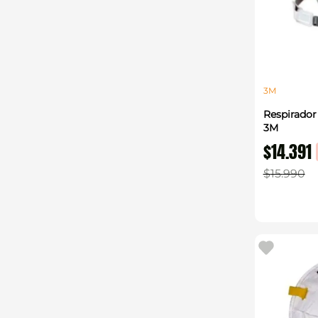
3M
Respirador
3M
$
14
.
391
$
15
.
990