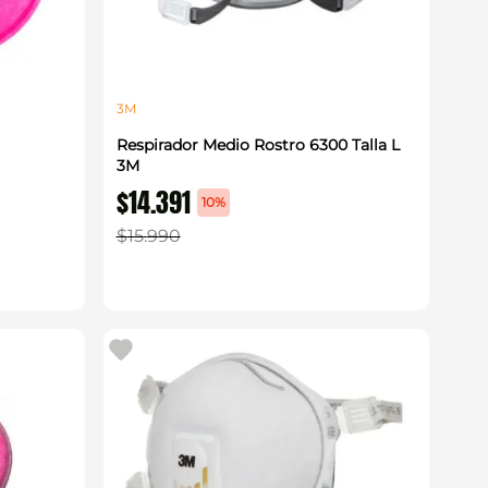
3M
Respirador Medio Rostro 6300 Talla L
3M
$
14
.
391
10%
$
15
.
990