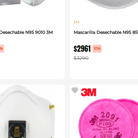
3M
 Desechable N95 9010 3M
Mascarilla Desechable N95 85
$
2961
5%
10%
$
3290