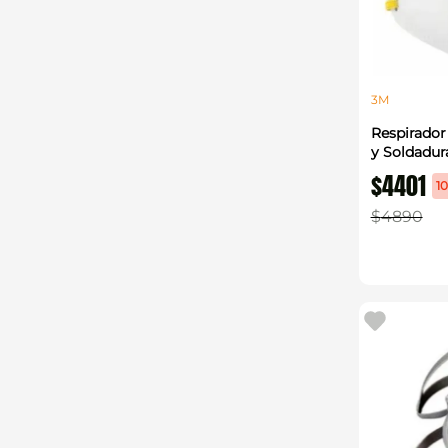
3M
Respirador
y Soldadur
$
4401
1
$
4890