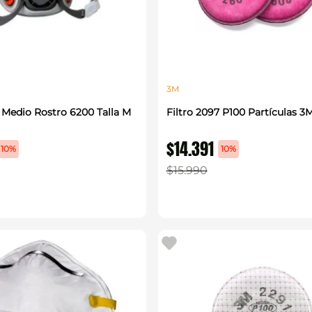
3M
 Medio Rostro 6200 Talla M
Filtro 2097 P100 Partículas 3
$
14
.
391
10%
10%
$
15
.
990