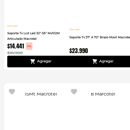
Macrotel
Macrotel
Soporte Tv Lcd Led 32''-55'' Mv102M
Soporte Tv 37" A 70" Brazo Movil Macrote
Articulado Macrotel
$
14
.
441
15%
$
23
.
990
$
16
.
990