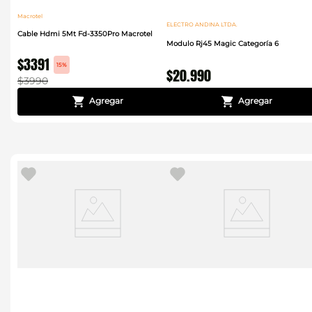
Macrotel
ELECTRO ANDINA LTDA.
Cable Hdmi 5Mt Fd-3350Pro Macrotel
Modulo Rj45 Magic Categoría 6
$
3391
15%
$
20
.
990
$
3990