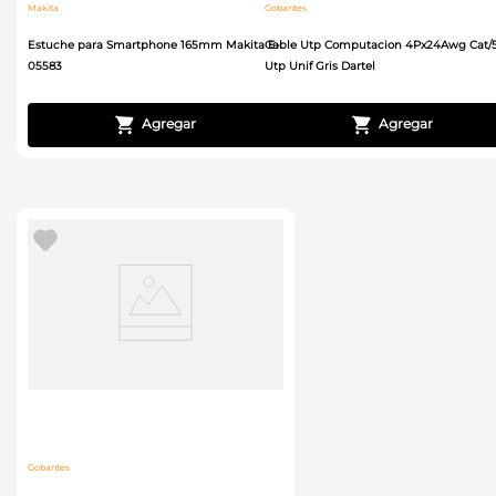
Makita
Gobantes
Estuche para Smartphone 165mm Makita E-
Cable Utp Computacion 4Px24Awg Cat/
05583
Utp Unif Gris Dartel
Gobantes