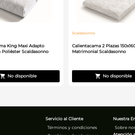
Scaldasonno
ma King Maxi Adapto
Calientacama 2 Plazas 150x1
Poliéster Scaldasonno
Matrimonial Scaldasonno
No disponible
No disponible
Servicio al Cliente
Nuestra E
Términos y condiciones
Sobre no
Atención a