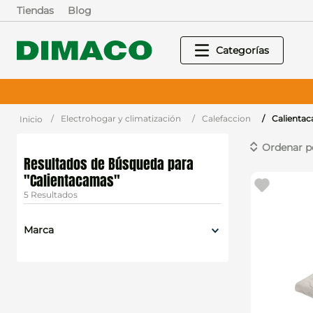
Tiendas
Blog
Electrohogar y climatización
Calefaccion
Calienta
Calientacamas
5
Marca
Scaldasonno