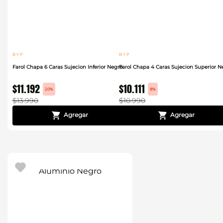
B Y P
B Y P
Farol Chapa 6 Caras Sujecion Inferior Negro
Farol Chapa 4 Caras Sujecion Superior N
$
11
.
192
$
10
.
111
20%
8%
$
13
.
990
$
10
.
990