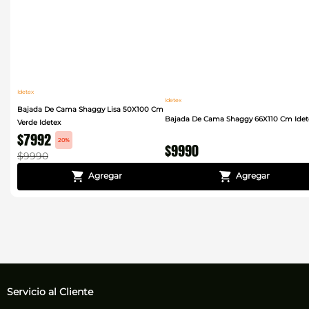
Idetex
Idetex
Bajada De Cama Shaggy Lisa 50X100 Cm
Bajada De Cama Shaggy 66X110 Cm Idet
Verde Idetex
$
7992
20%
$
9990
$
9990
Servicio al Cliente