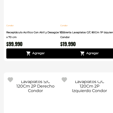
Condor
Condor
Receptáculo Acrílico Con Atril y Desagüe 120
Cubierta Lavaplatos C/C 80Cm 1P Izquie
x 70 cm
Condor
$
99
.
990
$
19
.
990