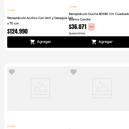
Condor
Condor
Receptáculo Ducha 80X80 Cm Cuadrad
Receptáculo Acrílico Con Atril y Desagüe 140
Blanco Condor
x 70 cm
$
36
.
071
12%
$
124
.
990
$
40
.
990
Condor