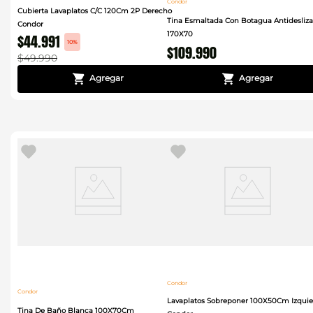
Condor
Cubierta Lavaplatos C/C 120Cm 2P Derecho
Tina Esmaltada Con Botagua Antidesliz
Condor
170X70
$
44
.
991
10%
$
109
.
990
$
49
.
990
Condor
Condor
Lavaplatos Sobreponer 100X50Cm Izqui
Tina De Baño Blanca 100X70Cm