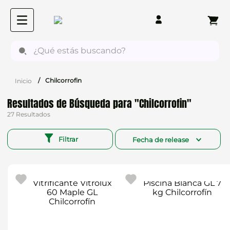
¿Qué estás buscando?
Chilcorrofin
Chilcorrofin
27
Filtrar
Fecha de release