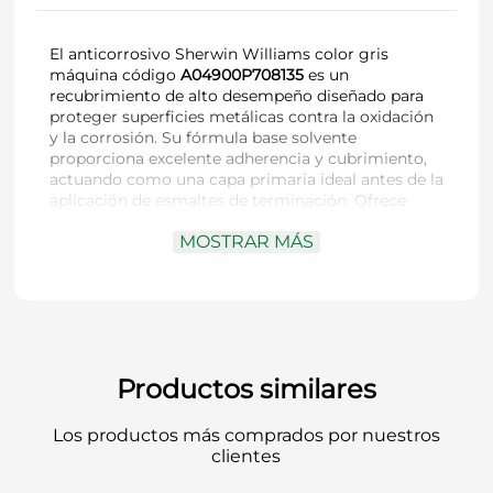
El anticorrosivo Sherwin Williams color gris
máquina código
A04900P708135
es un
recubrimiento de alto desempeño diseñado para
proteger superficies metálicas contra la oxidación
y la corrosión. Su fórmula base solvente
proporciona excelente adherencia y cubrimiento,
actuando como una capa primaria ideal antes de la
aplicación de esmaltes de terminación. Ofrece
gran durabilidad y resistencia en ambientes
MOSTRAR MÁS
industriales o de alta humedad.
Marca:
Sherwin Williams
Código:
A04900P708135
Tipo de producto:
Anticorrosivo
Color:
Gris máquina
Productos similares
Base:
Solvente
Acabado:
Mate
Los productos más comprados por nuestros
Uso recomendado:
Superficies metálicas,
clientes
estructuras, maquinarias y piezas expuestas a
condiciones ambientales exigentes