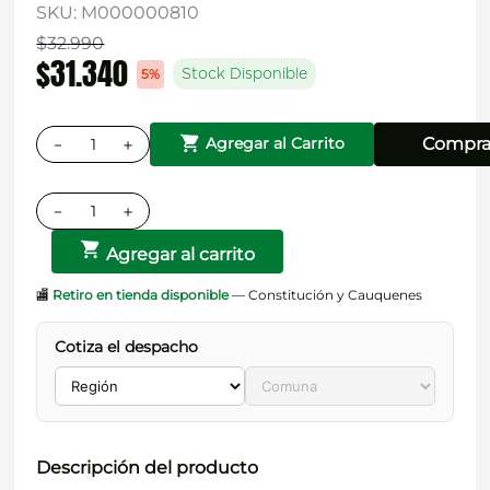
SKU
:
M000000810
$
32
.
990
$
31
.
340
5%
Stock Disponible
－
＋
Compra
Agregar al Carrito
－
＋
Agregar al carrito
🏬
Retiro en tienda disponible
— Constitución y Cauquenes
Cotiza el despacho
Descripción del producto