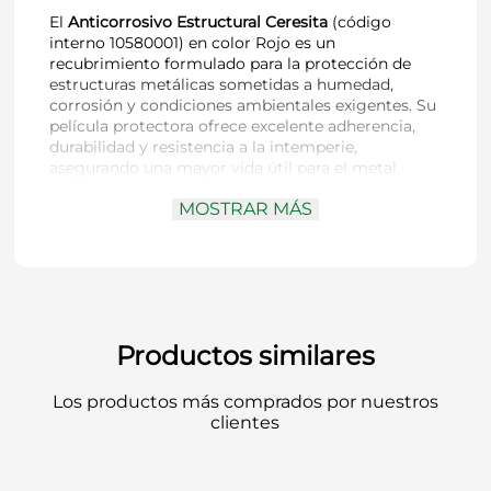
El
Anticorrosivo Estructural Ceresita
(código
interno 10580001) en color Rojo es un
recubrimiento formulado para la protección de
estructuras metálicas sometidas a humedad,
corrosión y condiciones ambientales exigentes. Su
película protectora ofrece excelente adherencia,
durabilidad y resistencia a la intemperie,
asegurando una mayor vida útil para el metal.
MOSTRAR MÁS
Marca:
Ceresita
Línea / Producto:
Antiox Estructural
Código:
10580001
Presentación:
1 galón
Color:
Rojo
Uso:
Protección de estructuras metálicas en
Productos similares
interiores y exteriores
Propiedades:
Anticorrosivo, resistente a la
Los productos más comprados por nuestros
oxidación y a la intemperie
clientes
Aplicación:
Brocha, rodillo o pistola
Superficie recomendada:
Metales ferrosos
limpios, libres de óxido, grasa y polvo
Beneficio principal:
Prolonga la vida útil de