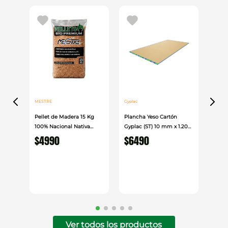
superficies metálicas expuestas, otorgando
un acabado uniforme y resistente
Ideal para quienes buscan máxima protección
contra la corrosión en estructuras metálicas,
brindando un acabado rojo resistente y duradero.
MESTRE
Gyplac
Pellet de Madera 15 Kg
Plancha Yeso Cartón
100% Nacional Nativa
Gyplac (ST) 10 mm x 1.20
Mestre
cm x 2.40cm
$
4990
$
6490
Ver todos los productos