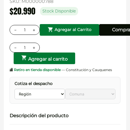
SKU
:
M000000788
$
20
.
990
Stock Disponible
－
＋
Compra
Agregar al Carrito
－
＋
Agregar al carrito
🏬
Retiro en tienda disponible
— Constitución y Cauquenes
Cotiza el despacho
Descripción del producto