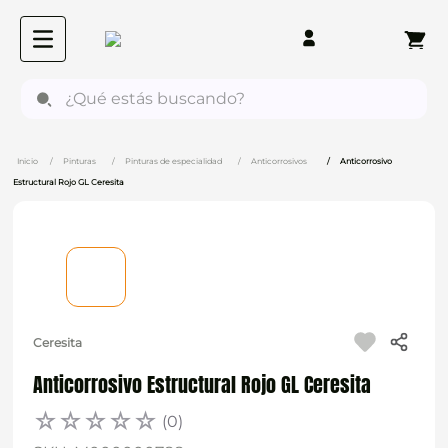
¿Qué estás buscando?
Pinturas
Pinturas de especialidad
Anticorrosivos
Anticorrosivo
Estructural Rojo GL Ceresita
Ceresita
Anticorrosivo Estructural Rojo GL Ceresita
☆
☆
☆
☆
☆
(
0
)