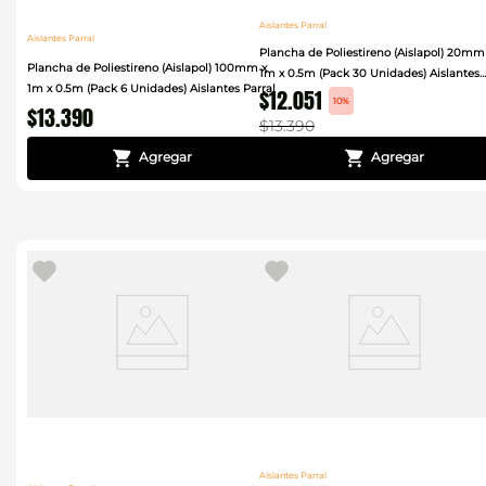
Aislantes Parral
Aislantes Parral
Plancha de Poliestireno (Aislapol) 20mm
Plancha de Poliestireno (Aislapol) 100mm x
1m x 0.5m (Pack 30 Unidades) Aislantes
1m x 0.5m (Pack 6 Unidades) Aislantes Parral
$
12
.
051
Parral
10%
$
13
.
390
$
13
.
390
Aislantes Parral