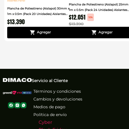
Aislantes Parral
Plancha de Poliestireno (Aislapol) 25mm
Plancha de Poliestireno (Aislapol) 30mm x
1m x 0.5m (Pack 24 Unidades) Aislantes
1m x 0.5m (Pack 20 Unidades) Aislantes
$
12
.
051
Parral
10%
$
13
.
390
Parral
$
13
.
390
Servicio al Cliente
Términos y condiciones
Cambios y devoluciones
Medios de pago
Política de envío
Cyber