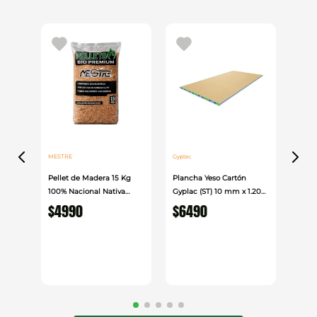
MESTRE
Gyplac
Pellet de Madera 15 Kg
Plancha Yeso Cartón
100% Nacional Nativa
Gyplac (ST) 10 mm x 1.20
Mestre
cm x 2.40cm
$
4990
$
6490