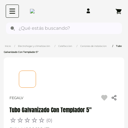
¿Qué estás buscando?
Electrohogar y climatización
Calefaccion
Canones de instalacion
Tubo
Galvanizado Con Templador 5"
FEGALV
Tubo Galvanizado Con Templador 5"
☆
☆
☆
☆
☆
(
0
)