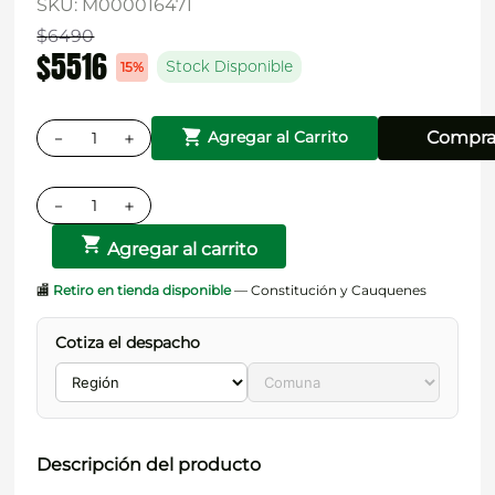
SKU
:
M000016471
$
6490
$
5516
15%
Stock Disponible
－
＋
Compra
Agregar al Carrito
－
＋
Agregar al carrito
🏬
Retiro en tienda disponible
— Constitución y Cauquenes
Cotiza el despacho
Descripción del producto