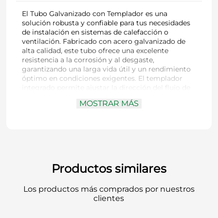
El Tubo Galvanizado con Templador es una
solución robusta y confiable para tus necesidades
de instalación en sistemas de calefacción o
ventilación. Fabricado con acero galvanizado de
alta calidad, este tubo ofrece una excelente
resistencia a la corrosión y al desgaste,
garantizando una larga vida útil y un rendimiento
óptimo en condiciones exigentes. El templador
integrado permite ajustar la dirección del flujo de
aire o gases de manera eficiente, mejorando la
MOSTRAR MÁS
funcionalidad y el control del sistema. Ideal para
diversas aplicaciones industriales y domésticas,
este tubo es perfecto para sistemas de calefacción,
ventilación, y otros proyectos donde se requiera
durabilidad y un rendimiento consistente. Con un
diseño fácil de instalar, el Tubo Galvanizado con
Templador es una opción práctica y de alta calidad
Productos similares
para asegurar el mejor rendimiento en tus
instalaciones.
Los productos más comprados por nuestros
clientes