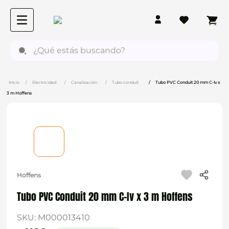
¿Qué estás buscando?
Electricidad
Canalización
Tubo conduit
Tubo PVC Conduit 20 mm C-Iv x
3 m Hoffens
Hoffens
Tubo PVC Conduit 20 mm C-Iv x 3 m Hoffens
SKU
:
M000013410