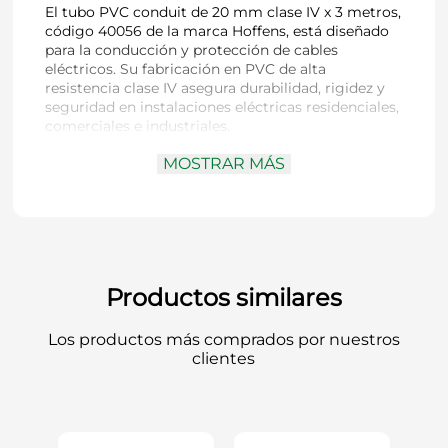
El tubo PVC conduit de 20 mm clase IV x 3 metros,
código 40056 de la marca Hoffens, está diseñado
para la conducción y protección de cables
eléctricos. Su fabricación en PVC de alta
resistencia clase IV asegura durabilidad, rigidez y
seguridad en instalaciones eléctricas residenciales,
comerciales e industriales.
MOSTRAR MÁS
Código:
40056
Material:
PVC conduit
Diámetro nominal:
20 mm
Clase:
IV
Largo:
3 metros
Uso:
Protección y conducción de cables
Productos similares
eléctricos
Color:
Gris
Los productos más comprados por nuestros
Marca:
Hoffens
clientes
Una opción segura y duradera para proteger
instalaciones eléctricas, garantizando un montaje