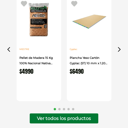
confiable y resistencia en diversos entornos de
aplicación.
MESTRE
Gyplac
Pellet de Madera 15 Kg
Plancha Yeso Cartón
100% Nacional Nativa
Gyplac (ST) 10 mm x 1.20
Mestre
cm x 2.40cm
$
4990
$
6490
Ver todos los productos