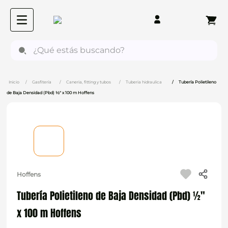
¿Qué estás buscando?
Gasfitería
Caneria, fitting y tubos
Tuberia hidraulica
Tubería Polietileno
de Baja Densidad (Pbd) ½" x 100 m Hoffens
Hoffens
Tubería Polietileno de Baja Densidad (Pbd) ½"
x 100 m Hoffens