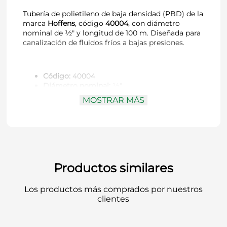
Tubería de polietileno de baja densidad (PBD) de la
marca
Hoffens
, código
40004
, con diámetro
nominal de ½″ y longitud de 100 m. Diseñada para
canalización de fluidos fríos a bajas presiones.
Código:
40004
Diámetro nominal:
½″
Longitud del rollo:
100 m
MOSTRAR MÁS
Material:
Polietileno de baja densidad (PBD)
Uso recomendado:
Canalización de fluidos
fríos a baja presión
Identificación visual:
Tubo color negro con
franja verde
Productos similares
Esta tubería es una solución flexible y económica
para instalaciones de agua fría o sistemas de riego
Los productos más comprados por nuestros
livianos, permitiendo instalación simplificada y
clientes
buena adaptabilidad.