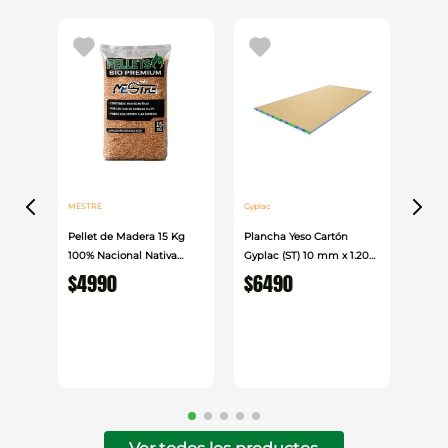
MESTRE
Gyplac
Pellet de Madera 15 Kg
Plancha Yeso Cartón
100% Nacional Nativa
Gyplac (ST) 10 mm x 1.20
Mestre
cm x 2.40cm
$
4990
$
6490