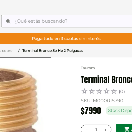
¿Qué estás buscando?
Paga todo en 3 cuotas sin interés
gs cobre
Terminal Bronce So He 2 Pulgadas
Taumm
Terminal Bronc
☆
☆
☆
☆
☆
(
0
)
SKU
:
M000015790
$
7990
Stock Dispo
－
＋