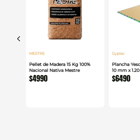
MESTRE
Gyplac
 1.22 x
Pellet de Madera 15 Kg 100%
Plancha Yeso
enerico
Nacional Nativa Mestre
10 mm x 1.2
$
4990
$
6490