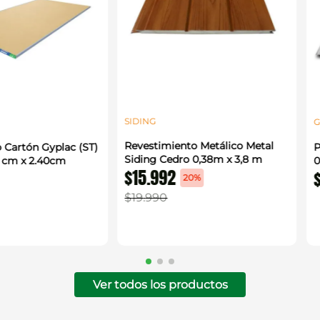
SIDING
G
Revestimiento Metálico Metal
 Cartón Gyplac (ST)
P
Siding Cedro 0,38m x 3,8 m
0 cm x 2.40cm
0
$
15
.
992
20%
$
19
.
990
Ver todos los productos