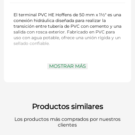
El terminal PVC HE Hoffens de 50 mm x 1½" es una
conexión hidráulica diseñada para realizar la
transición entre tubería de PVC con cemento y una
salida con rosca exterior. Fabricado en PVC para
uso con agua potable, ofrece una unión rígida y un
sellado confiable.
Marca:
Hoffens
MOSTRAR MÁS
Modelo / Código:
20166
Tipo:
Terminal PVC HE Cementar / Hilo
Exterior
Medida:
50 mm x 1½"
Material:
PVC
Uso:
Sistemas de agua potable y redes
hidráulicas
Productos similares
Recomendaciones de instalación:
usar teflón
en la rosca exterior
Los productos más comprados por nuestros
clientes
Perfecto para asegurar una unión firme entre