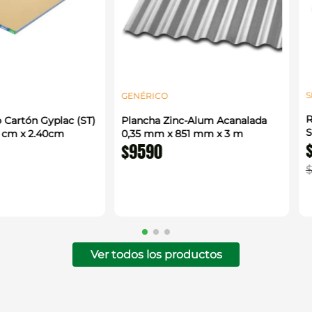
S
GENÉRICO
R
 Cartón Gyplac (ST)
Plancha Zinc-Alum Acanalada
S
0 cm x 2.40cm
0,35 mm x 851 mm x 3 m
$
9590
Ver todos los productos