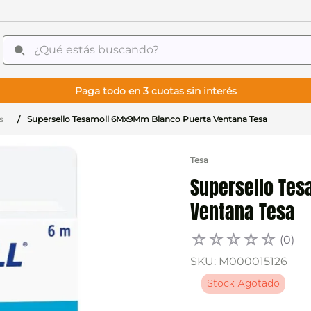
¿Qué estás buscando?
Paga todo en 3 cuotas sin interés
s
Supersello Tesamoll 6Mx9Mm Blanco Puerta Ventana Tesa
Tesa
Supersello Te
Ventana Tesa
☆
☆
☆
☆
☆
(
0
)
SKU
:
M000015126
Stock Agotado