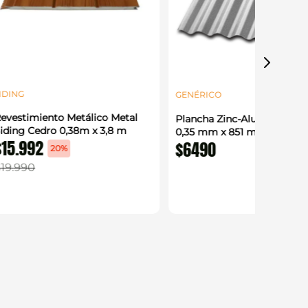
IDING
GENÉRICO
evestimiento Metálico Metal
Plancha Zinc-Alum Acanal
iding Cedro 0,38m x 3,8 m
0,35 mm x 851 mm x 2 m
$
15
.
992
$
6490
20%
$
19
.
990