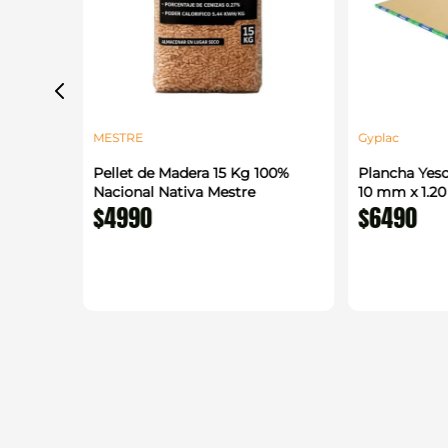
MESTRE
Gyplac
alada
Pellet de Madera 15 Kg 100%
Plancha Yeso
 m
Nacional Nativa Mestre
10 mm x 1.2
$
4990
$
6490