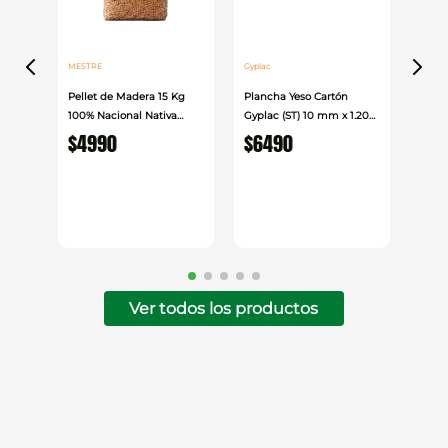
MESTRE
Gyplac
Pellet de Madera 15 Kg
Plancha Yeso Cartón
100% Nacional Nativa
Gyplac (ST) 10 mm x 1.20
Mestre
cm x 2.40cm
$
4990
$
6490
Ver todos los productos