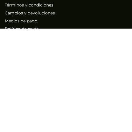
Términos y condiciones
Cambios y devoluciones
Medios de pago
Política de envío
Cyber
Black Friday
Nuestra Empresa
Sobre nosotros
Atención al Cliente
Contacto
Números de contacto
(71) 267-1261
(71) 267-2555
Los mejores descuentos y
ofertas exclusivos