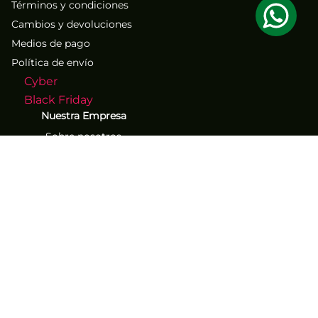
Términos y condiciones
Cambios y devoluciones
Medios de pago
Política de envío
Cyber
Black Friday
Nuestra Empresa
Sobre nosotros
Atención al Cliente
Contacto
Números de contacto
(71) 267-1261
(71) 267-2555
Los mejores descuentos y
ofertas exclusivos