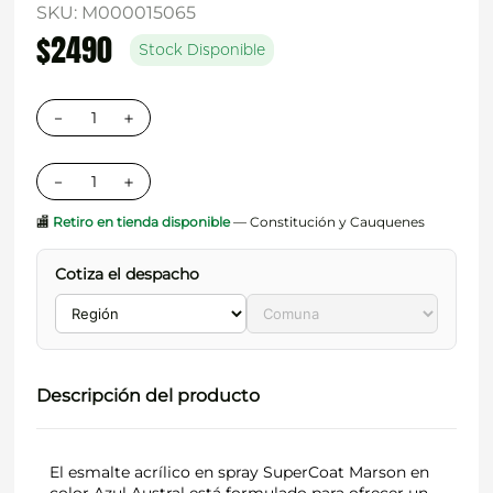
SKU
:
M000015065
$
2490
Stock Disponible
－
＋
－
＋
🏬
Retiro en tienda disponible
— Constitución y Cauquenes
Cotiza el despacho
Descripción del producto
El esmalte acrílico en spray SuperCoat Marson en