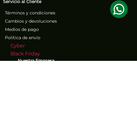
Servicio al Cliente
Términos y condiciones
Cambios y devoluciones
Medios de pago
Política de envío
Cyber
Black Friday
Nuestra Empresa
Sobre nosotros
Atención al Cliente
Contacto
Números de contacto
(71) 267-1261
(71) 267-2555
Los mejores descuentos y
ofertas exclusivos