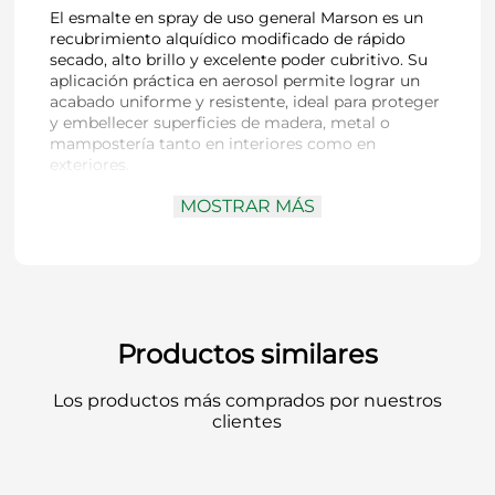
El esmalte en spray de uso general Marson es un
recubrimiento alquídico modificado de rápido
secado, alto brillo y excelente poder cubritivo. Su
aplicación práctica en aerosol permite lograr un
acabado uniforme y resistente, ideal para proteger
y embellecer superficies de madera, metal o
mampostería tanto en interiores como en
exteriores.
MOSTRAR MÁS
Marca:
Marson (Sherwin Williams)
Tipo:
Esmalte en spray de uso general
Color:
Gris
Contenido:
350 ml
Base:
Alquídica modificada
Secado:
Rápido al tacto
Productos similares
Aplicación:
Aerosol a 25 cm de distancia,
sobre superficie limpia y seca
Los productos más comprados por nuestros
Rendimiento:
1,2 a 1,5 m² por envase
clientes
Uso recomendado:
Metal, madera,
mampostería, bicicletas, maquinaria, rejas,
muebles y artefactos
Propiedades destacadas:
Alto brillo, excelente