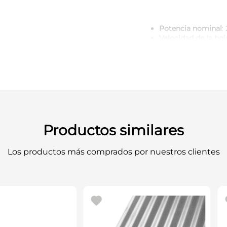
Potencia nominal
:
Velocidad de la hoj
Dimensiones de la
Altura máxima de 
Ancho máximo de 
Hoja de sierra
: 140
Guía paralela
: ajus
Guía angular
: incl
Estructura
: compac
Conexión para aspi
trabajo limpia
Productos similares
Peso aproximado
: 
Los productos más comprados por nuestros clientes
Una máquina confiable y p
de corte detallado en ma
precisión.