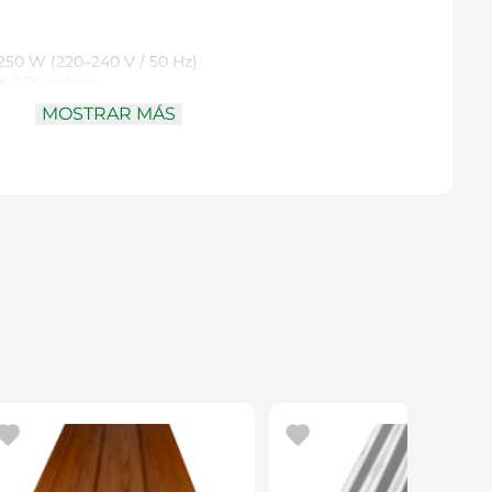
 250 W (220–240 V / 50 Hz)
a
: 900 m/min
 mesa
: 305 × 305 mm, inclinable hasta 45°
MOSTRAR MÁS
corte
: 80 mm a 90°; 45 mm a 45°
corte
: 200 mm
0 mm de longitud
table para cortes exactos
uida para cortes a inglete
ta, robusta y estable para uso en banco
ración
: adaptador integrado para mantener el área de
17,5 kg
ráctica para el taller doméstico, ideal para trabajos
dera y proyectos de bricolaje que requieren