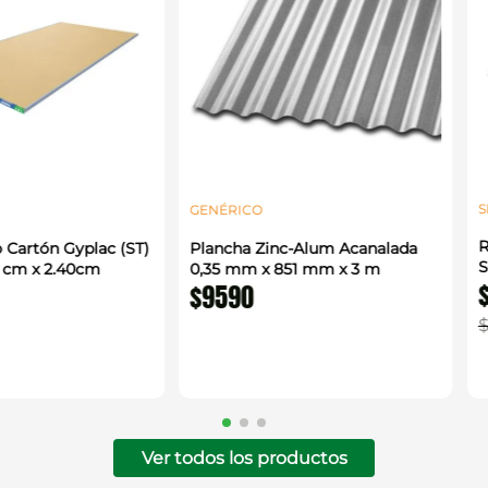
S
GENÉRICO
R
 Cartón Gyplac (ST)
Plancha Zinc-Alum Acanalada
S
0 cm x 2.40cm
0,35 mm x 851 mm x 3 m
$
9590
Ver todos los productos