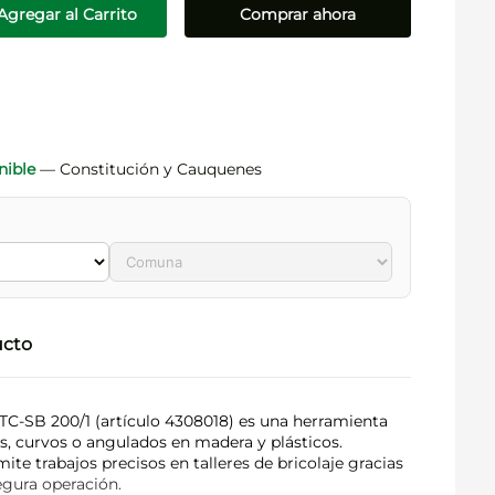
Agregar al Carrito
Comprar ahora
nible
— Constitución y Cauquenes
ucto
l TC-SB 200/1 (artículo 4308018) es una herramienta
os, curvos o angulados en madera y plásticos.
te trabajos precisos en talleres de bricolaje gracias
egura operación.