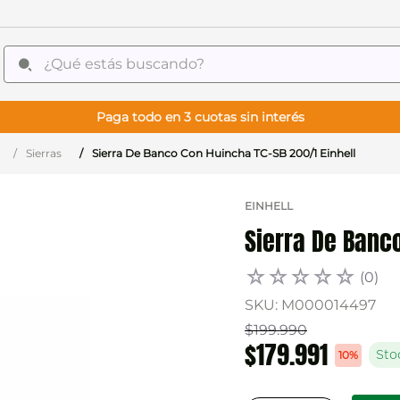
¿Qué estás buscando?
Paga todo en 3 cuotas sin interés
Sierras
Sierra De Banco Con Huincha TC-SB 200/1 Einhell
EINHELL
Sierra De Banco
☆
☆
☆
☆
☆
(
0
)
SKU
:
M000014497
$
199
.
990
$
179
.
991
10%
Sto