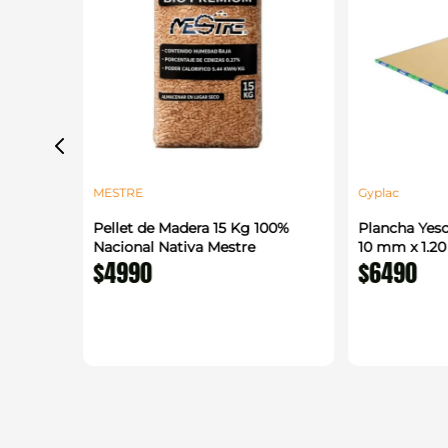
MESTRE
Gyplac
alada
Pellet de Madera 15 Kg 100%
Plancha Yeso
 m
Nacional Nativa Mestre
10 mm x 1.2
$
4990
$
6490