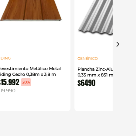
IDING
GENÉRICO
evestimiento Metálico Metal
Plancha Zinc-Alum Acanal
iding Cedro 0,38m x 3,8 m
0,35 mm x 851 mm x 2 m
$
15
.
992
$
6490
20%
$
19
.
990