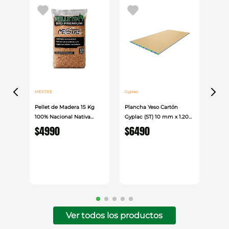
MESTRE
Gyplac
Pellet de Madera 15 Kg
Plancha Yeso Cartón
100% Nacional Nativa
Gyplac (ST) 10 mm x 1.20
Mestre
cm x 2.40cm
$
4990
$
6490
Ver todos los productos