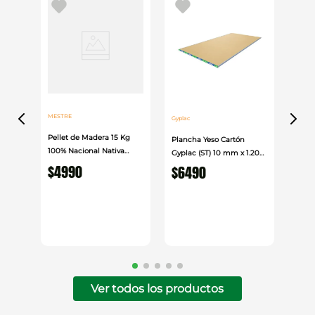
Tiempo de formación de piel
: ~25 min
Índice de curado
: ~3 mm / 24 h
Adecuado para sellar juntas en vidrio, metal y otros
sustratos no porosos, garantizando un acabado
limpio y un desempeño resistente en variados
entornos.
MESTRE
Gyplac
Pellet de Madera 15 Kg
Plancha Yeso Cartón
100% Nacional Nativa
Gyplac (ST) 10 mm x 1.20
Mestre
$
4990
cm x 2.40cm
$
6490
Ver todos los productos