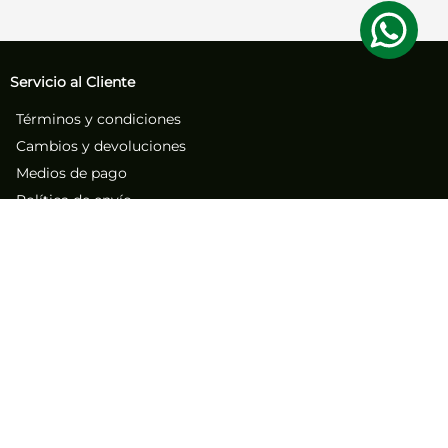
Servicio al Cliente
Términos y condiciones
Cambios y devoluciones
Medios de pago
Política de envío
Cyber
Black Friday
Nuestra Empresa
Sobre nosotros
Atención al Cliente
Contacto
Números de contacto
(71) 267-1261
(71) 267-2555