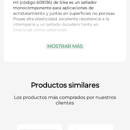
ml (código 609136) de Sika es un sellador
monocomponente para aplicaciones de
acristalamiento y juntas en superficies no porosas.
Posee alta elasticidad, excelente resistencia a la
intemperie y un sellado duradero tanto en
interiores como exteriores.
MOSTRAR MÁS
Código
: 609136
Tipo de sellante
: Silicona acética
Capacidad
: 280 ml
Color
: Negro
Uso recomendado
: Acristalamiento e
impermeabilización en sustratos no porosos
Elasticidad
: Alta elasticidad y flexibilidad
Productos similares
Resistencia UV
: Muy buena resistencia a
rayos UV y condiciones climáticas
Los productos más comprados por nuestros
Resistencia a hongos
: Protección prolongada
clientes
contra moho
Capacidad de movimiento
: ±20 %
Dureza Shore A
: ~20
Densidad
: ~1,00 kg/l
Temperatura de servicio
: −40 °C a +100 °C