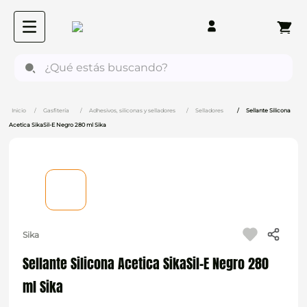
¿Qué estás buscando?
Gasfitería
Adhesivos, siliconas y selladores
Selladores
Sellante Silicona
Acetica SikaSil-E Negro 280 ml Sika
Sika
Sellante Silicona Acetica SikaSil-E Negro 280
ml Sika